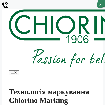
X
X
Перейти
до
вмісту
Меню
Технологія маркування
Chiorino Marking