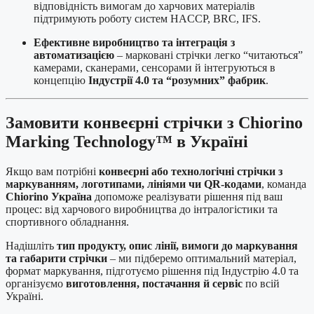
відповідність вимогам до харчових матеріалів
підтримують роботу систем HACCP, BRC, IFS.
Ефективне виробництво та інтеграція з
автоматизацією
– марковані стрічки легко “читаються”
камерами, сканерами, сенсорами й інтегруються в
концепцію
Індустрії 4.0 та “розумних” фабрик
.
Замовити конвеєрні стрічки з Chiorino
Marking Technology™ в Україні
Якщо вам потрібні
конвеєрні або технологічні стрічки з
маркуванням, логотипами, лініями чи QR-кодами
, команда
Chiorino Україна
допоможе реалізувати рішення під ваш
процес: від харчового виробництва до інтралогістики та
спортивного обладнання.
Надішліть
тип продукту, опис лінії, вимоги до маркування
та габарити стрічки
– ми підберемо оптимальний матеріал,
формат маркування, підготуємо рішення під Індустрію 4.0 та
організуємо
виготовлення, постачання й сервіс
по всій
Україні.