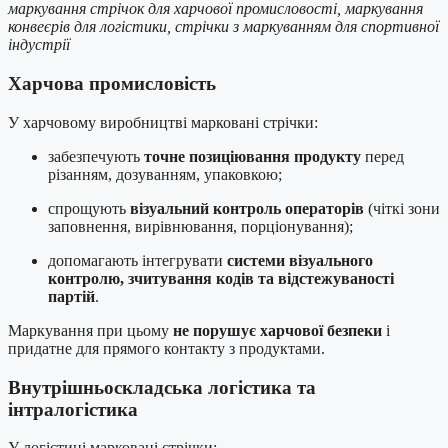
маркування стрічок для харчової промисловості, маркування
конвеєрів для логістики, стрічки з маркуванням для спортивної
індустрії
Харчова промисловість
У харчовому виробництві марковані стрічки:
забезпечують
точне позиціювання продукту
перед
різанням, дозуванням, упаковкою;
спрощують
візуальний контроль операторів
(чіткі зони
заповнення, вирівнювання, порціонування);
допомагають інтегрувати
системи візуального
контролю, зчитування кодів та відстежуваності
партій
.
Маркування при цьому
не порушує харчової безпеки
і
придатне для прямого контакту з продуктами.
Внутрішньоскладська логістика та
інтралогістика
У логістиці марковані стрічки: