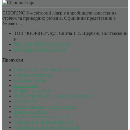
CHIORINO® – світовий лідер у виробництві конвеєрних
стрічок та приводних ременів. Офіційний представник в
Україні →
ТОВ “КІОРІНО”, вул. Світла 1, c. Щербані, Полтавський
р.
Tel. +38 (050) 8 065 605
office@chiorino.com.ua
Продукти
Еластомерні та силіконові листи
Роликові покриття
Безшовні ремені
Бічні стінки
Профілі, напрямні
Поліуретанові круглі та клинові ремені
Ремені ГРМ
Ремені для передачі потужності
Машинні стрічки
Пластикові модульні ремені
Однорідні та приводні ремені
Конвеєрні та технологічні стрічки