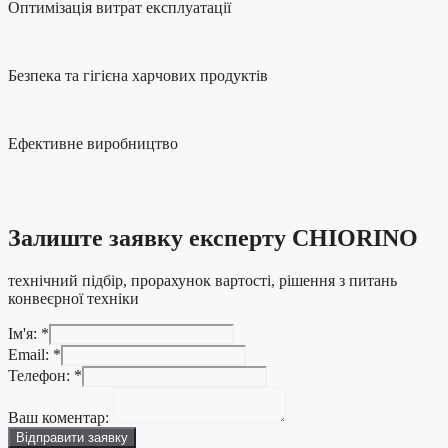
Оптимізація витрат експлуатації
Безпека та гігієна харчових продуктів
Ефективне виробництво
Залиште заявку експерту CHIORINO
технічний підбір, прорахунок вартості, рішення з питань
конвеєрної техніки
Ім'я:
*
Email:
*
Телефон:
*
Телефон:
коментар:
Ваш коментар:
Ім'я:
Відправити заявку