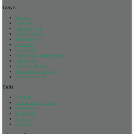
Галузі
Харчова
Упаковка
Папір та друк
Інтралогістика
Аеропорти
Текстиль
Сировина
Різання та штампування
Переробка
Спорт та фітнес
Автомобілі та шини
Більше галузей
Сайт
Головна
Галузі застосування
Продукція
Бібліотека
Контакти
Новини