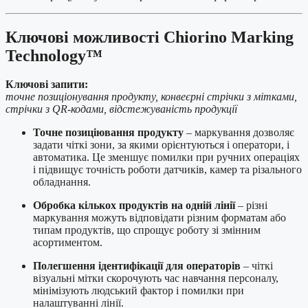
Ключові можливості Chiorino Marking
Technology™
Ключові запити:
точне позиціонування продукту, конвеєрні стрічки з мітками,
стрічки з QR-кодами, відстежуваність продукції
Точне позиціювання продукту
– маркування дозволяє
задати чіткі зони, за якими орієнтуються і оператори, і
автоматика. Це зменшує помилки при ручних операціях
і підвищує точність роботи датчиків, камер та різального
обладнання.
Обробка кількох продуктів на одній лінії
– різні
маркування можуть відповідати різним форматам або
типам продуктів, що спрощує роботу зі змінним
асортиментом.
Полегшення ідентифікації для операторів
– чіткі
візуальні мітки скорочують час навчання персоналу,
мінімізують людський фактор і помилки при
налаштуванні лінії.