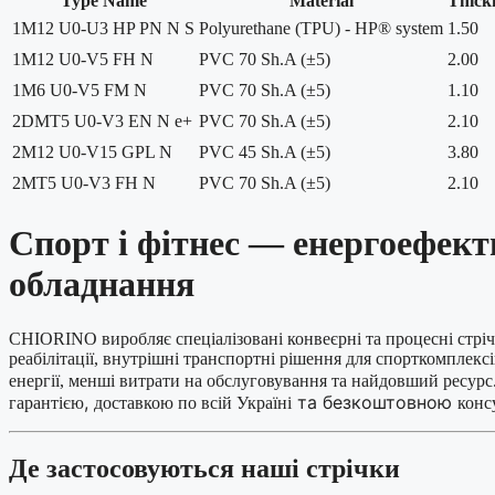
Type Name
Material
Thick
1M12 U0-U3 HP PN N S
Polyurethane (TPU) - HP® system
1.50
1M12 U0-V5 FH N
PVC 70 Sh.A (±5)
2.00
1M6 U0-V5 FM N
PVC 70 Sh.A (±5)
1.10
2DMT5 U0-V3 EN N e+
PVC 70 Sh.A (±5)
2.10
2M12 U0-V15 GPL N
PVC 45 Sh.A (±5)
3.80
2MT5 U0-V3 FH N
PVC 70 Sh.A (±5)
2.10
Спорт і фітнес — енергоефек
обладнання
CHIORINO виробляє спеціалізовані конвеєрні та процесні стрічки
реабілітації, внутрішні транспортні рішення для спорткомплекс
енергії, менші витрати на обслуговування та найдовший ресу
,
та безкоштовною
гарантією
доставкою по всій Україні
конс
Де застосовуються наші стрічки