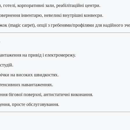
готелі, корпоративні зали, реабілітаційні центри.
вернення інвентарю, невеликі внутрішні конвеєри.
ок (magic carpet), опції з гребенями/профілями для надійного зч
у
антаження на привід і електромережу.
студій.
річки на високих швидкостях.
тенсивних навантаженнях.
ня бігової поверхні, антистатичні виконання.
ення, просте обслуговування.