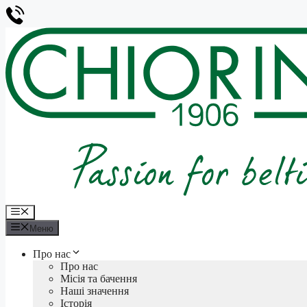
Перейти
до
вмісту
Меню
Меню
Про нас
Про нас
Місія та бачення
Наші значення
Історія