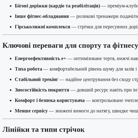
Бігові доріжки (кардіо та реабілітація)
— преміум-клуби, 
Інше фітнес-обладнання
— роликові тренажери подачі/по
Гірськолижні комплекси
— стрічки для пересувних доріж
Ключові переваги для спорту та фітнес
Енергоефективність e+
— оптимізоване тертя, нижчі нав
Тиха робота
— комфортабельний рівень шуму для залів і 
Стабільний трекінг
— надійне центрування без сходу ст
Зносостійкість покриття
— довший ресурс навіть при ін
Комфорт і безпека користувача
— контрольоване зчеплен
Менше сервісу
— знижені вимоги до натягу, швидке чищ
Лінійки та типи стрічок