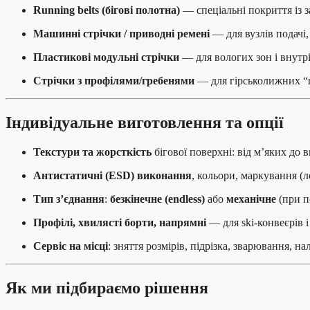
Running belts (бігові полотна)
— спеціальні покриття із з
Машинні стрічки / приводні ремені
— для вузлів подачі,
Пластикові модульні стрічки
— для вологих зон і внутрі
Стрічки з профілями/гребенями
— для гірськолижних “ma
Індивідуальне виготовлення та опції
Текстури та жорсткість
бігової поверхні: від м’яких до 
Антистатичні (ESD) виконання
, кольори, маркування (
Тип з’єднання
:
безкінечне (endless)
або
механічне
(при п
Профілі, хвилясті борти, напрямні
— для ski-конвеєрів і
Сервіс на місці
: зняття розмірів, підрізка, зварювання, н
Як ми підбираємо рішення