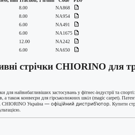
ness, mm
Traction, 1 n/mm
Code
PDF
8.00
NA868
8.00
NA954
6.00
NA491
6.00
NA1675
12.00
NA242
6.00
NA650
тивні стрічки CHIORINO для тр
 для найвибагливіших застосувань у фітнес-індустрії та спорті: б
ів, а також конвеєри для гірськолижних шкіл (magic carpet). Па
— офіційний дистриб’ютор.
рс. CHIORINO Україна
Купити стр
.
ультацією