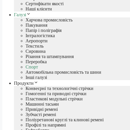
Сертифікати якості
Наші клієнти
Галузі
Харчова промисловість
Пакування
Папір і поліграфія
Інтралогістика
Аеропорти
Текстиль
Сировина
Різання та штампування
Переробка
Спорт
Автомобільна промисловість та шини
Інші галузі
Продукти
Конвеєрні та технологічні стрічки
Гомогенні та приводні стрічки
Пластикові модульні стрічки
Машинні тасьми
Привідні ремені
Зубчасті ремені
Поліуретанові круглі та клинові ремені
Профілі та напрямні