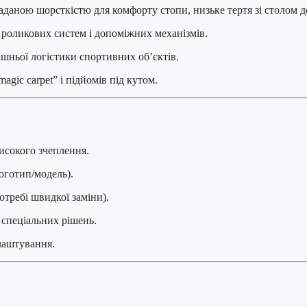
аданою шорсткістю для комфорту стопи, низьке тертя зі столом д
 роликових систем і допоміжних механізмів.
шньої логістики спортивних об’єктів.
gic carpet” і підйомів під кутом.
високого зчеплення.
логотип/модель).
отребі швидкої заміни).
 спеціальних рішень.
алаштування.