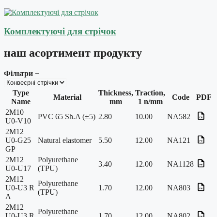
Комплектуючі для стрічок
наш
асортимент продукту
Фільтри
−
Type
Thickness,
Traction,
Material
Code
PDF
Name
mm
1 n/mm
2M10
PVC 65 Sh.A (±5)
2.80
10.00
NA582
U0-V10
2M12
U0-G25
Natural elastomer
5.50
12.00
NA121
GP
2M12
Polyurethane
3.40
12.00
NA1128
U0-U17
(TPU)
2M12
Polyurethane
U0-U3 R
1.70
12.00
NA803
(TPU)
A
2M12
Polyurethane
U0-U3 R
1.70
12.00
NA802