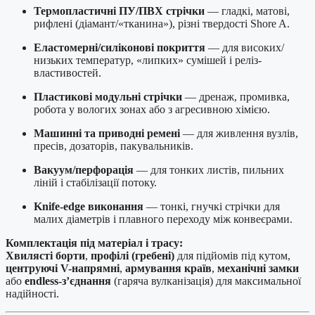
Термопластичні ПУ/ПВХ стрічки
— гладкі, матові,
рифлені (діамант/«тканина»), різні твердості Shore A.
Еластомерні/силіконові покриття
— для високих/
низьких температур, «липких» сумішей і реліз-
властивостей.
Пластикові модульні стрічки
— дренаж, промивка,
робота у вологих зонах або з агресивною хімією.
Машинні та приводні ремені
— для живлення вузлів,
пресів, дозаторів, пакувальників.
Вакуум/перфорація
— для тонких листів, пильних
ліній і стабілізації потоку.
Knife-edge виконання
— тонкі, гнучкі стрічки для
малих діаметрів і плавного переходу між конвеєрами.
Комплектація під матеріал і трасу:
Хвилясті борти
,
профілі (гребені)
для підйомів під кутом,
центруючі V-напрямні
,
армування країв
,
механічні замки
або
endless-з’єднання
(гаряча вулканізація) для максимальної
надійності.