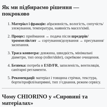
Як ми підбираємо рішення —
покроково
Матеріал і фракція:
абразивність, вологість, сипучість/
злежування, температура, наявність масел/хімії.
Процес:
приймання → подача після
шредерів/
троммелів/сит
→ сортування/дозування → пресування/
засипання.
Траса конвеєра:
довжина, швидкість, мінімальні
діаметри, тип опор (roller/slider), скребкове очищення.
Безпека:
потреба в
ESD/FR
, запиленість, вентиляція,
санітарні регламенти.
Рекомендації:
матеріал і товщина стрічки, текстура,
борти/профілі/напрямні, тип з’єднання, режим сервісу.
Чому CHIORINO у «Сировині та
матеріалах»