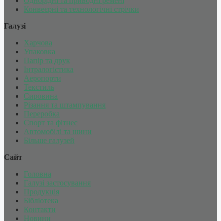
Однорідні та приводні ремені
Конвеєрні та технологічні стрічки
Галузі
Харчова
Упаковка
Папір та друк
Інтралогістика
Аеропорти
Текстиль
Сировина
Різання та штампування
Переробка
Спорт та фітнес
Автомобілі та шини
Більше галузей
Сайт
Головна
Галузі застосування
Продукція
Бібліотека
Контакти
Новини