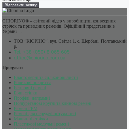
Відправити заявку
CHIORINO® – світовий лідер у виробництві конвеєрних
стрічок та приводних ременів. Офіційний представник в
Україні →
ТОВ “КІОРІНО”, вул. Світла 1, c. Щербані, Полтавський
р.
Tel. +38 (050) 8 065 605
office@chiorino.com.ua
Продукти
Еластомерні та силіконові листи
Роликові покриття
Безшовні ремені
Бічні стінки
Профілі, напрямні
Поліуретанові круглі та клинові ремені
Ремені ГРМ
Ремені для передачі потужності
Машинні стрічки
Пластикові модульні ремені