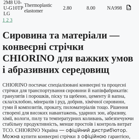
2M8 U0-
Thermoplastic
U-G10TP
2.80
8.00
NA998
elastomer
LG
1
2
3
Сировина та матеріали —
конвеєрні стрічки
CHIORINO для важких умов
і абразивних середовищ
CHIORINO постачає спеціалізовані конвеєрні та процесні
стрічки для транспортування сировини й напівфабрикатів:
гранулятів і порошків, піску та щебеню, цементу й вапна,
скла/склобою, мінералів і руд, добрив, хімічної сировини,
гуми й композитів, прокату, пиломатеріалів тощо. Рішення
створені для високих навантажень, ударних зон, абразиву,
хімії, вологи, пилу та температурних коливань, забезпечуючи
стабільну продуктивність, менше простоїв і контроль витрат
— офіційний дистриб’ютор.
TCO. CHIORINO Україна
Можна
з офіційною
,
купити конвеєрні стрічки
гарантією