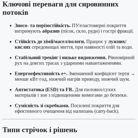
Ключові переваги для сировинних
потоків
Зносо- та порізостійкість.
ПУ/еластомерні покриття
витримують
абразив
(пісок, скло, руди) і гострі фракції.
Стійкість до хімії/масел/вологи.
Працює у
лужних/
кислих
середовищах миття, при наявності олій та води.
Стабільний трекінг і низьке видовження.
Рівномірний
рух на довгих трасах з ударними навантаженнями.
Енергоефективність e+.
Зменшений коефіцієнт тертя →
менше кВт·год, нижчий нагрів приводу, нижчий шум.
Антистатика (ESD) та FR.
Для пилових/сухих
матеріалів і зон з підвищеними вимогами до безпеки.
Сумісність зі скребками.
Посилені покриття для
ефективного очищення від налипань (carry-back).
Типи стрічок і рішень