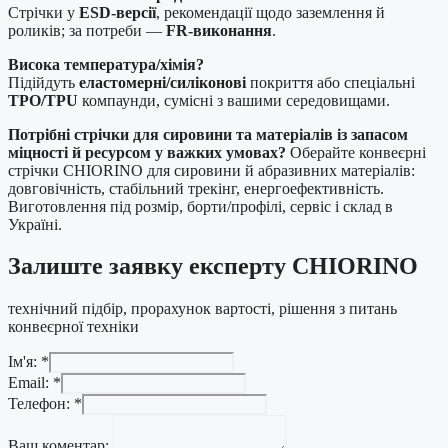
Стрічки у
ESD-версії
, рекомендації щодо заземлення й
роликів; за потреби —
FR-виконання
.
Висока температура/хімія?
Підійдуть
еластомерні/силіконові
покриття або спеціальні
TPO/TPU
компаунди, сумісні з вашими середовищами.
Потрібні стрічки для сировини та матеріалів із запасом
міцності й ресурсом у важких умовах?
Оберайте конвеєрні
стрічки CHIORINO для сировини й абразивних матеріалів:
довговічність, стабільний трекінг, енергоефективність.
Виготовлення під розмір, борти/профілі, сервіс і склад в
Україні.
Залиште заявку експерту CHIORINO
технічний підбір, прорахунок вартості, рішення з питань
конвеєрної техніки
Ім'я:
*
Email:
*
Телефон:
*
Телефон:
Ваш
Ваш коментар: