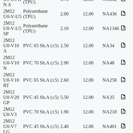
(TPU)
N A
2M12
Polyurethane
2.00
12.00
NA436
U0-V-U5
(TPU)
2M12
Polyurethane
U0-V-U5
2.10
12.00
NA1346
(TPU)
SP
2M12
U0-V10
PVC 65 Sh.A (±5)
2.50
12.00
NA34
A
2M12
U0-V10
PVC 70 Sh.A (±5)
2.90
12.00
NA48
N
2M12
U0-V10
PVC 65 Sh.A (±5)
2.60
12.00
NA258
RT
2M12
U0-V20
PVC 45 Sh.A (±5)
5.50
12.00
NA35
GP
2M12
PVC 70 Sh.A (±5)
1.90
12.00
NA218
U0-V3
2M12
U0-V7
PVC 45 Sh.A (±5)
2.40
12.00
NA401
LG