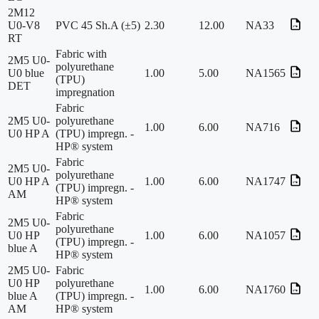
2M12
U0-V8
PVC 45 Sh.A (±5)
2.30
12.00
NA33
RT
Fabric with
2M5 U0-
polyurethane
U0 blue
1.00
5.00
NA1565
(TPU)
DET
impregnation
Fabric
2M5 U0-
polyurethane
1.00
6.00
NA716
U0 HP A
(TPU) impregn. -
HP® system
Fabric
2M5 U0-
polyurethane
U0 HP A
1.00
6.00
NA1747
(TPU) impregn. -
AM
HP® system
Fabric
2M5 U0-
polyurethane
U0 HP
1.00
6.00
NA1057
(TPU) impregn. -
blue A
HP® system
2M5 U0-
Fabric
U0 HP
polyurethane
1.00
6.00
NA1760
blue A
(TPU) impregn. -
AM
HP® system