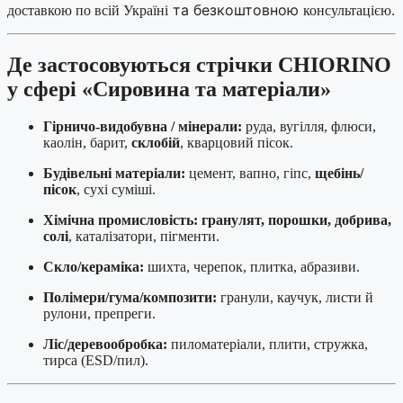
та безкоштовною
.
доставкою по всій Україні
консультацією
Де застосовуються стрічки CHIORINO
у сфері «Сировина та матеріали»
Гірничо-видобувна / мінерали:
руда, вугілля, флюси,
каолін, барит,
склобій
, кварцовий пісок.
Будівельні матеріали:
цемент, вапно, гіпс,
щебінь/
пісок
, сухі суміші.
Хімічна промисловість:
гранулят, порошки, добрива,
солі
, каталізатори, пігменти.
Скло/кераміка:
шихта, черепок, плитка, абразиви.
Полімери/гума/композити:
гранули, каучук, листи й
рулони, препреги.
Ліс/деревообробка:
пиломатеріали, плити, стружка,
тирса (ESD/пил).