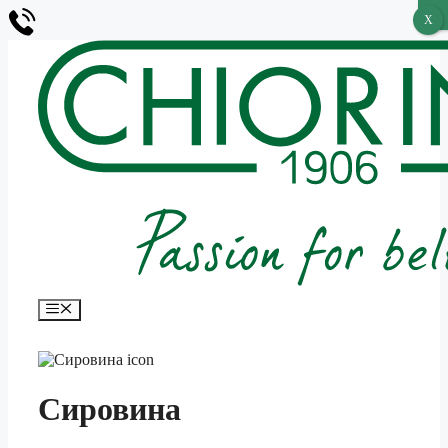
X
X
Перейти
до
вмісту
Меню
Сировина