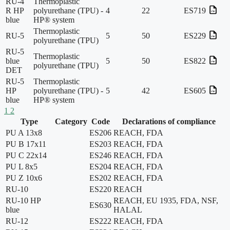
RU-4
Thermoplastic
R HP
polyurethane (TPU) -
4
22
ES719
blue
HP® system
Thermoplastic
RU-5
5
50
ES229
polyurethane (TPU)
RU-5
Thermoplastic
blue
5
50
ES822
polyurethane (TPU)
DET
RU-5
Thermoplastic
HP
polyurethane (TPU) -
5
42
ES605
blue
HP® system
1
2
Type
Category
Code
Declarations of compliance
PU A 13x8
ES206
REACH, FDA
PU B 17x11
ES203
REACH, FDA
PU C 22x14
ES246
REACH, FDA
PU L 8x5
ES204
REACH, FDA
PU Z 10x6
ES202
REACH, FDA
RU-10
ES220
REACH
RU-10 HP
REACH, EU 1935, FDA, NSF,
ES630
blue
HALAL
RU-12
ES222
REACH, FDA