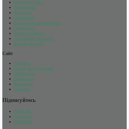
Інтралогістика
Аеропорти
Текстиль
Сировина
Різання та штампування
Переробка
Спорт та фітнес
Автомобілі та шини
Більше галузей
Сайт
Головна
Галузі застосування
Продукція
Бібліотека
Контакти
Новини
Підписуйтесь
Linkedin
Facebook
Instagram