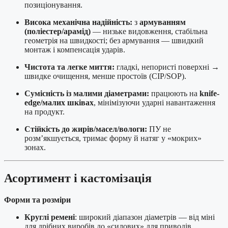
позиціонування.
Висока механічна надійність:
з
армуванням
(поліестер/арамід)
— низьке видовження, стабільна
геометрія на швидкості; без армування — швидкий
монтаж і компенсація ударів.
Чистота та легке миття:
гладкі, непористі поверхні →
швидке очищення, менше простоїв (CIP/SOP).
Сумісність із малими діаметрами:
працюють на
knife-
edge/малих шківах
, мінімізуючи ударні навантаження
на продукт.
Стійкість до жирів/масел/вологи:
ПУ не
розм’якшується, тримає форму й натяг у «мокрих»
зонах.
Асортимент і кастомізація
Форми та розміри
Круглі ремені
: широкий діапазон діаметрів — від міні
для дрібних виробів до «силових» для приводів.