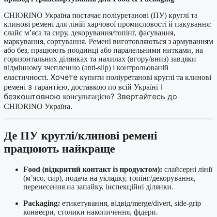
CHIORINO Україна постачає поліуретанові (ПУ) круглі та
клинові ремені для ліній харчової промисловості й пакування:
слайс м’яса та сиру, декорування/топінг, фасування,
маркування, сортування. Ремені виготовляються з армуванням
або без, працюють поодинці або паралельними нитками, на
горизонтальних ділянках та нахилах (вгору/вниз) завдяки
відмінному зчепленню (anti-slip) і контрольованій
Хочете
еластичності.
купити поліуретанові круглі та клинові
з
і
ремені
гарантією, доставкою по всій Україні
безкоштовною
? Звертайтесь до
консультацією
.
CHIORINO Україна
Де ПУ круглі/клинові ремені
працюють найкраще
Food (відкритий контакт із продуктом):
слайсерні лінії
(м’ясо, сир), подача на укладку, топінг/декорування,
перенесення на запайку, інспекційні ділянки.
Packaging:
етикетування, відвід/merge/divert, side-grip
конвеєри, столики накопичення, фідери.