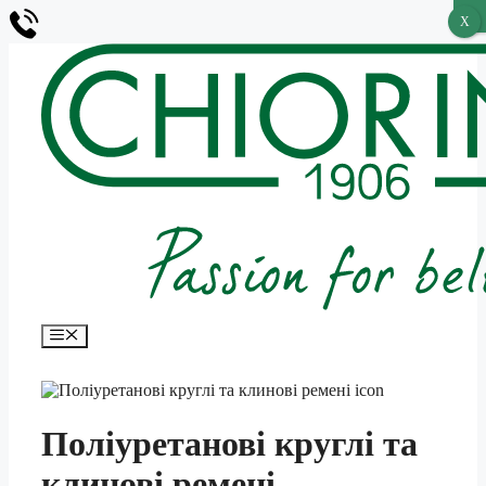
X
X
Перейти
до
вмісту
Меню
Поліуретанові круглі та
клинові ремені