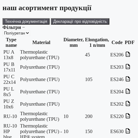
наш асортимент продукції
Технічна документація
Декларації про відповідність
Фільтри
−
Type
Diameter,
Elongation,
Material
Code
PDF
name
mm
1 n/mm
PU A
Thermoplastic
45
ES206
13x8
polyurethane (TPU)
PU B
Polyurethane (TPU)
ES203
17x11
PU C
Polyurethane (TPU)
105
ES246
22x14
PU L
Polyurethane (TPU)
ES204
8x5
PU Z
Polyurethane (TPU)
ES202
10x6
Thermoplastic
RU-10
10
200
ES220
polyurethane (TPU)
RU-10
Thermoplastic
HP
polyurethane (TPU) -
10
150
ES630
blue
HP® system