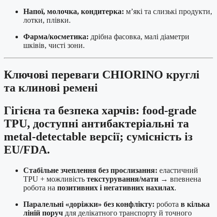
Напої, молочка, кондитерка:
м’які та слизькі продукти,
лотки, плівки.
Фарма/косметика:
дрібна фасовка, малі діаметри
шківів, чисті зони.
Ключові переваги CHIORINO круглі
та клинові ремені
Гігієна та безпека харчів:
food-grade
TPU
, доступні
антибактеріальні
та
metal-detectable
версії; сумісність із
EU/FDA.
Стабільне зчеплення без прослизання:
еластичний
TPU + можливість
текстурування/мати
→ впевнена
робота на
позитивних і негативних нахилах
.
Паралельні «доріжки» без конфлікту:
робота
в кілька
ліній поруч
для делікатного транспорту й точного