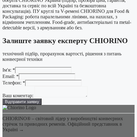
оберіть CHIORINO Україна (підбір, прозора ціна, гарантія,
доставка та сервіс по всій Україні та безкоштовна
консультація). ПУ круглі та V-ремені CHIORINO для Food &
Packaging: робота паралельними лініями, на нахилах, з
відмінним зчепленням. Food-grade, антибактеріальні та metal-
detectable версії, з армуванням або без.
Залиште заявку експерту CHIORINO
технічний підбір, прорахунок вартості, рішення з питань
конвеєрної техніки
Телефон:
Ім'я:
*
Email:
Email:
*
Телефон:
*
Ваш коментар:
Відправити заявку
CHIORINO® – світовий лідер у виробництві конвеєрних
стрічок та приводних ременів. Офіційний представник в
Україні →