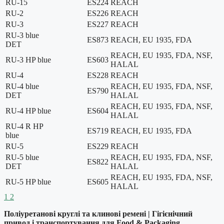
RU-15
ES224
REACH
RU-2
ES226
REACH
RU-3
ES227
REACH
RU-3 blue
ES873
REACH, EU 1935, FDA
DET
REACH, EU 1935, FDA, NSF,
RU-3 HP blue
ES603
HALAL
RU-4
ES228
REACH
RU-4 blue
REACH, EU 1935, FDA, NSF,
ES790
DET
HALAL
REACH, EU 1935, FDA, NSF,
RU-4 HP blue
ES604
HALAL
RU-4 R HP
ES719
REACH, EU 1935, FDA
blue
RU-5
ES229
REACH
RU-5 blue
REACH, EU 1935, FDA, NSF,
ES822
DET
HALAL
REACH, EU 1935, FDA, NSF,
RU-5 HP blue
ES605
HALAL
1
2
Поліуретанові круглі та клинові ремені | Гігієнічний
привод і транспортування для Food & Packaging