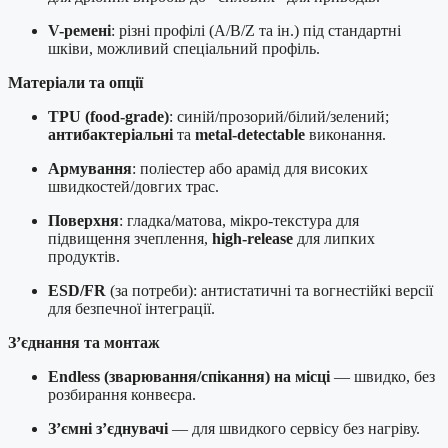
V-ремені
: різні профілі (A/B/Z та ін.) під стандартні
шківи, можливий спеціальний профіль.
Матеріали та опції
TPU (food-grade)
: синій/прозорий/білий/зелений;
антибактеріальні
та
metal-detectable
виконання.
Армування
: поліестер або арамід для високих
швидкостей/довгих трас.
Поверхня
: гладка/матова, мікро-текстура для
підвищення зчеплення,
high-release
для липких
продуктів.
ESD/FR
(за потреби): антистатичні та вогнестійкі версії
для безпечної інтеграції.
З’єднання та монтаж
Endless (зварювання/спікання) на місці
— швидко, без
розбирання конвеєра.
З’ємні з’єднувачі
— для швидкого сервісу без нагріву.