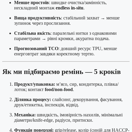
Менше простоїв
: швидке очистка/замінність,
нескладний монтаж
endless in-situ
.
Вища продуктивність
: стабільний захват → менше
зупинок через прослизання.
Стабільна якість
: паралельні нитки з однаковими
параметрами → рівні кромки, акуратна подача.
Прогнозований TCO
: довший ресурс TPU, менше
енерговтрат завдяки коректному тертю.
Як ми підбираємо ремінь — 5 кроків
Продукт/упаковка:
м’ясо, сир, кондитерка, плівка/
лоток; контакт
food/non-food
.
Ділянка процесу:
слайсинг, декорування, фасування,
друк/етикетка, інспекція, відвід.
Механіка:
швидкість, імовірність нахилів, мінімальні
діаметри/knife-edge, радіуси, притиски.
Функція поверхні:
grip/release, колір (синій для HACCP-