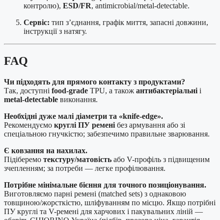
контролю),
ESD/FR
, antimicrobial/metal-detectable.
Сервіс:
тип з’єднання, графік миття, запасні довжини,
інструкції з натягу.
FAQ
Чи підходять для прямого контакту з продуктами?
Так, доступні
food-grade
TPU, а також
антибактеріальні
і
metal-detectable
виконання.
Необхідні дуже малі діаметри та «knife-edge».
Рекомендуємо
круглі ПУ ремені
без армування або зі
спеціальною гнучкістю; забезпечимо правильне зварювання.
Є ковзання на нахилах.
Підіберемо
текстуру/матовість
або V-профіль з підвищеним
зчепленням; за потреби — легке профілювання.
Потрібне мінімальне бієння для точного позиціонування.
Виготовляємо парні ремені (matched sets) з однаковою
товщиною/жорсткістю, шліфуванням по місцю. Якщо потрібні
ПУ круглі та V-ремені для харчових і пакувальних ліній —