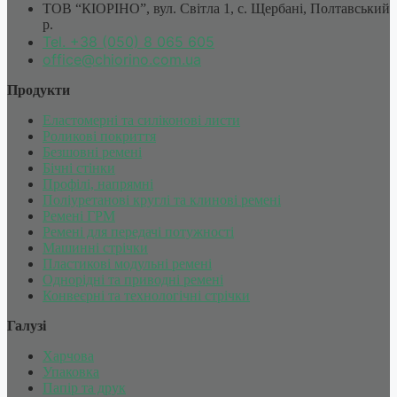
ТОВ “КІОРІНО”, вул. Світла 1, c. Щербані, Полтавський
р.
Tel. +38 (050) 8 065 605
office@chiorino.com.ua
Продукти
Еластомерні та силіконові листи
Роликові покриття
Безшовні ремені
Бічні стінки
Профілі, напрямні
Поліуретанові круглі та клинові ремені
Ремені ГРМ
Ремені для передачі потужності
Машинні стрічки
Пластикові модульні ремені
Однорідні та приводні ремені
Конвеєрні та технологічні стрічки
Галузі
Харчова
Упаковка
Папір та друк