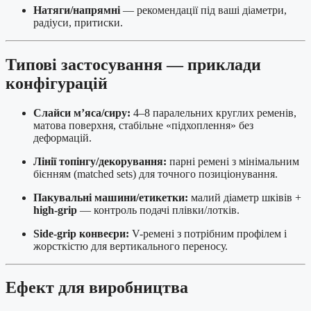
Натяги/напрямні
— рекомендації під ваші діаметри,
радіуси, притиски.
Типові застосування — приклади
конфігурацій
Слайси м’яса/сиру:
4–8 паралельних круглих ременів,
матова поверхня, стабільне «підхоплення» без
деформацій.
Лінії топінгу/декорування:
парні ремені з мінімальним
бієнням (matched sets) для точного позиціонування.
Пакувальні машини/етикетки:
малий діаметр шківів +
high-grip
— контроль подачі плівки/лотків.
Side-grip конвеєри:
V-ремені з потрібним профілем і
жорсткістю для вертикального переносу.
Ефект для виробництва