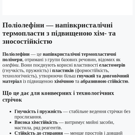
Поліолефіни — напівкристалічні
термопласти з підвищеною хім- та
зносостійкістю
Поліолефіни
— це
напівкристалічні термопластичні
полімери
, отримані з групи базових речовин, відомих як
олефіни
. Вони поєднують корисні властивості
еластомерів
(гнучкість, пружність) і
пластиків
(формостійкість,
технологічність), утворюючи більш
гнучкий та довговічний
матеріал
із підвищеною
хімічною
та
абразивною стійкістю
.
Що це дає для конвеєрних і технологічних
стрічок
Гнучкість і пружність
— стабільне ведення стрічки без
прослизання.
Висока хімстійкість
— витримує мийні засоби,
мастила, ряд реагентів.
Стійкість до стирання
— менше простоїв і довший