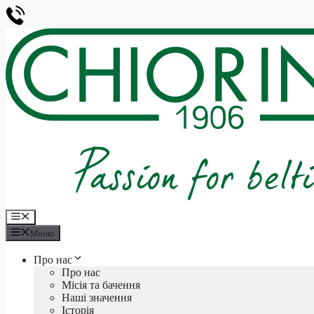
Перейти
до
вмісту
Меню
Меню
Про нас
Про нас
Місія та бачення
Наші значення
Історія