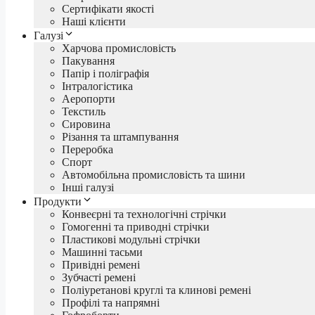
Сертифікати якості
Наші клієнти
Галузі
Харчова промисловість
Пакування
Папір і поліграфія
Інтралогістика
Аеропорти
Текстиль
Сировина
Різання та штампування
Переробка
Спорт
Автомобільна промисловість та шини
Інші галузі
Продукти
Конвеєрні та технологічні стрічки
Гомогенні та приводні стрічки
Пластикові модульні стрічки
Машинні тасьми
Привідні ремені
Зубчасті ремені
Поліуретанові круглі та клинові ремені
Профілі та напрямні