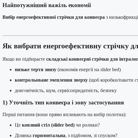
Найпотужніший важіль економії
Вибір енергоефективної стрічки для конвеєра
з низькофрикці
Як вибрати енергоефективну стрічку дл
Якщо ви підбираєте
складські конвеєрні стрічки для інтрало
низьке тертя знизу
(економія енергії на slider bed)
контрольоване зчеплення зверху
(щоб коробки/пакети ст
довговічність, шум, сервісопридатність, безпеку
1) Уточніть тип конвеєра і зону застосування
Перші питання (вони прямо впливають на вибір полотна):
Це
ковзний стіл (slider bed)
чи ролики?
Ділянка
горизонтальна
, з підйомом, зі спуском?