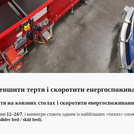
меншити тертя і скоротити енергоспожив
ртя на ковзних столах і скоротити енергоспоживанн
жимі
12–24/7
, і конвеєри стають одним із найбільших «тихих» спож
ider bed / skid bed)
.