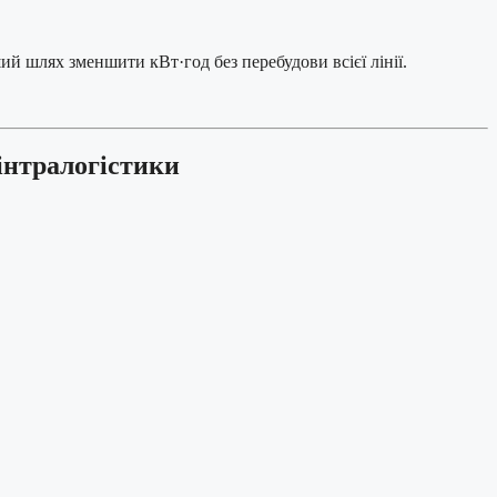
 шлях зменшити кВт·год без перебудови всієї лінії.
інтралогістики