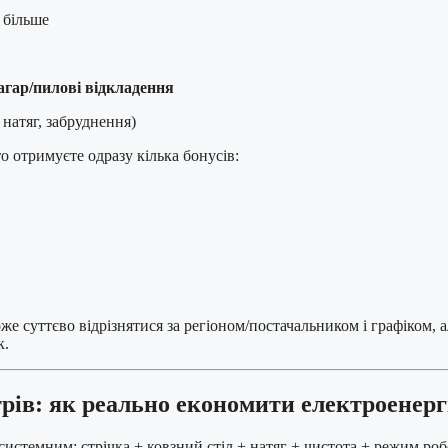
 більше
агар/пилові відкладення
 натяг, забруднення)
о отримуєте одразу кілька бонусів:
же суттєво відрізнятися за регіоном/постачальником і графіком, а
к.
трів: як реально економити електроенерг
и системним: стрічка + ковзний стіл + натяг + чистота + режим роб