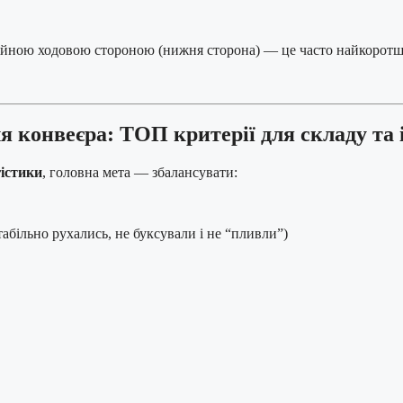
йною ходовою стороною (нижня сторона) — це часто найкоротший
я конвеєра: ТОП критерії для складу та 
гістики
, головна мета — збалансувати:
абільно рухались, не буксували і не “пливли”)