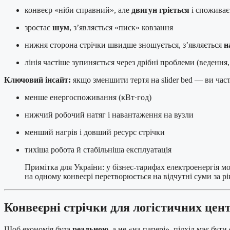
конвеєр «ніби справний», але
двигун гріється
і споживає
зростає
шум
, з’являється «писк» ковзання
нижня сторона стрічки швидше зношується, з’являється
н
лінія частіше зупиняється через дрібні проблеми (ведення,
Ключовий інсайт:
якщо зменшити тертя на slider bed — ви част
менше енергоспоживання (кВт·год)
нижчий робочий натяг і навантаження на вузли
менший нагрів і довший ресурс стрічки
тихіша робота й стабільніша експлуатація
Примітка для України: у бізнес-тарифах електроенергія мо
на одному конвеєрі перетворюється на відчутні суми за рі
Конвеєрні стрічки для логістичних цен
Щоб економія була
реальною
, а не «на папері», підхід має бут