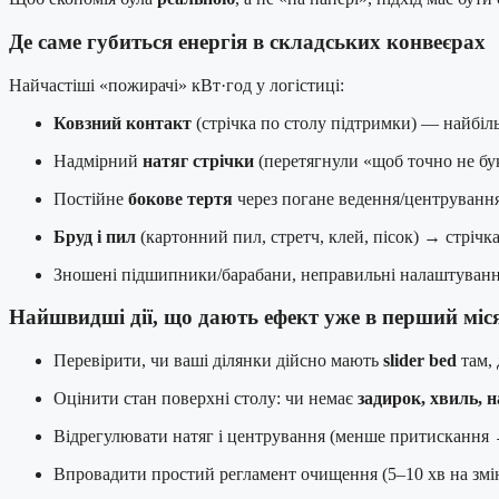
Де саме губиться енергія в складських конвеєрах
Найчастіші «пожирачі» кВт·год у логістиці:
Ковзний контакт
(стрічка по столу підтримки) — найбіль
Надмірний
натяг стрічки
(перетягнули «щоб точно не бу
Постійне
бокове тертя
через погане ведення/центруванн
Бруд і пил
(картонний пил, стретч, клей, пісок) → стрічк
Зношені підшипники/барабани, неправильні налаштуванн
Найшвидші дії, що дають ефект уже в перший міс
Перевірити, чи ваші ділянки дійсно мають
slider bed
там, 
Оцінити стан поверхні столу: чи немає
задирок, хвиль, 
Відрегулювати натяг і центрування (менше притискання 
Впровадити простий регламент очищення (5–10 хв на зміну