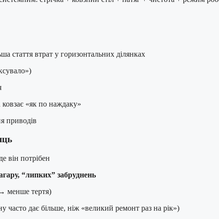
ша стаття втрат у горизонтальних ділянках
ксувало»)
я
а ковзає «як по наждаку»
я приводів
яць
де він потрібен
нагару, “липких” забруднень
→ менше тертя)
 часто дає більше, ніж «великий ремонт раз на рік»)