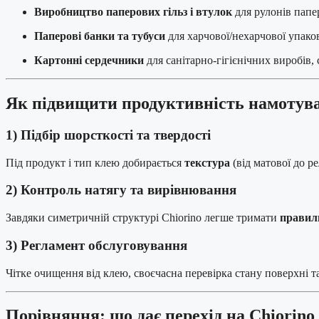
Виробництво паперових гільз і втулок
для рулонів папер
Паперові банки та тубуси
для харчової/нехарчової упако
Картонні сердечники
для санітарно-гігієнічних виробів, 
Як підвищити продуктивність намотува
1) Підбір шорсткості та твердості
Під продукт і тип клею добирається
текстура
(від матової до р
2) Контроль натягу та вирівнювання
Завдяки симетричній структурі Chiorino легше тримати
правил
3) Регламент обслуговування
Чітке очищення від клею, своєчасна перевірка стану поверхні 
Порівняння: що дає перехід на Chiorino