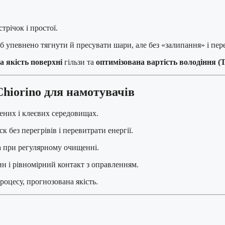
трічок і простої.
об упевнено тягнути й пресувати шари, але без «залипання» і пе
а якість поверхні
гільзи та
оптимізована вартість володіння (
Chiorino для намотувачів
них і клеєвих середовищах.
без перегрівів і перевитрати енергії.
а при регулярному очищенні.
н і рівномірний контакт з оправленням.
оцесу, прогнозована якість.