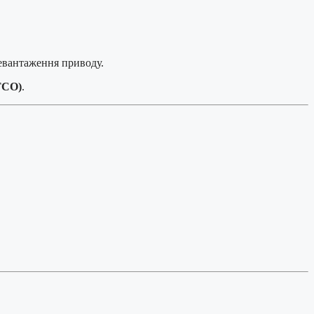
ревантаження приводу.
TCO)
.