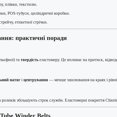
у, плівки, текстилю.
вки, POS-тубуси, циліндричні коробки.
стрейчу, етикетної стрічки.
ння: практичні поради
ельєфної) та
твердість
еластомеру. Це впливає на притиск, відведе
ьний натяг
і
центрування
— менше хвилювання на краях і рівн
та роликів збільшують строк служби. Еластомерні покриття Chior
 Tube Winder Belts