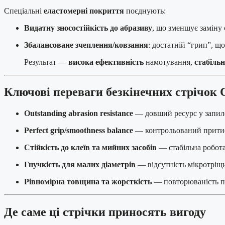
Спеціальні
еластомерні покриття
поєднують:
Видатну зносостійкість до абразиву
, що зменшує заміну с
Збалансоване зчеплення/ковзання
: достатній “грип”, щ
Результат —
висока ефективність
намотування,
стабільн
Ключові переваги безкінечних стрічок 
Outstanding abrasion resistance
— довший ресурс у запиле
Perfect grip/smoothness balance
— контрольований притиск 
Стійкість до клеїв та мийних засобів
— стабільна робот
Гнучкість для малих діаметрів
— відсутність мікротріщи
Рівномірна товщина та жорсткість
— повторюваність пр
Де саме ці стрічки приносять вигоду