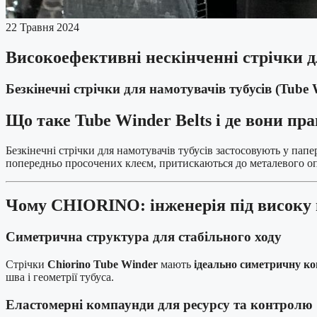
22 Травня 2024
Високоефективні нескінченні стрічки 
Безкінечні стрічки для намотувачів тубусів (Tube
Що таке Tube Winder Belts і де вони п
Безкінечні стрічки для намотувачів тубусів застосовують у папе
попередньо просочених клеєм, притискаються до металевого опр
Чому CHIORINO: інженерія під високу 
Симетрична структура для стабільного ходу
Стрічки
Chiorino Tube Winder
мають
ідеально симетричну к
шва і геометрії тубуса.
Еластомерні компаунди для ресурсу та контролю