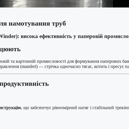
для намотування труб
 Winder): висока ефективність у паперовій промисло
рацюють
ровій та картонній промисловості для формування паперових банок,
авлення (mandrel) — стрічка одночасно тягає, котить і пресує п
продуктивність
онструкцію
, що забезпечує рівномірний натяг і стабільний трекі