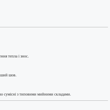
ння тепла і знос.
іший шов.
ino сумісні з типовими мийними складами.