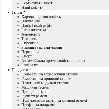
Сертифікати якості
Наші клієнти
Галузі
Харчова промисловість
Пакування
Папір і поліграфія
Інтралогістика
Аеропорти
Текстиль
Сировина
Різання та штампування
Переробка
Спорт
Автомобільна промисловість та шини
Інші галузі
Продукти
Конвеєрні та технологічні стрічки
Гомогенні та приводні стрічки
Пластикові модульні стрічки
Машинні тасьми
Привідні ремені
Зубчасті ремені
Поліуретанові круглі та клинові ремені
Профілі та напрямні