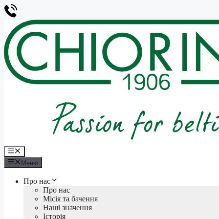
Перейти
до
вмісту
Меню
Меню
Про нас
Про нас
Місія та бачення
Наші значення
Історія