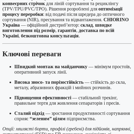
конвеєрних стрічок
для ліній сортування та рециклінгу
(TPV/TPU/PVC/TPO). Рішення розроблені для
оптимізації
процесу переробки
: від подачі після шредера до оптичного
сортування (NIR), пресування та відвантаження.
CHIORINO
Україна
— офіційний дистриб’ютор:
склад
,
швидке
виготовлення під розмір
,
гарантія
,
доставка по всій
Україні
,
безкоштовна консультація
.
Ключові переваги
Швидкий монтаж на майданчику
— мінімум простоїв,
оперативний запуск лінії.
Висока зносо- та порізостійкість
— стійкість до скла,
металу, абразивних фракцій і мийних розчинів.
Підвищення ефективності
— стабільний трекінг,
правильне тертя для живлення сепараторів і пресів.
Сталий підхід
— зростання продуктивності сортування
сприяє
“зеленим” цілям
підприємства.
Опції: хвилясті борти, профілі (гребені) для підйомів, напрямні,