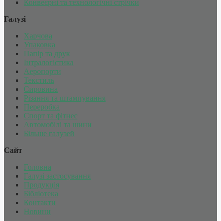
Конвеєрні та технологічні стрічки
Галузі
Харчова
Упаковка
Папір та друк
Інтралогістика
Аеропорти
Текстиль
Сировина
Різання та штампування
Переробка
Спорт та фітнес
Автомобілі та шини
Більше галузей
Сайт
Головна
Галузі застосування
Продукція
Бібліотека
Контакти
Новини