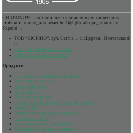
CHIORINO® – світовий лідер у виробництві конвеєрних
стрічок та приводних ременів. Офіційний представник в
Україні →
ТОВ “КІОРІНО”, вул. Світла 1, c. Щербані, Полтавський
р.
Tel. +38 (050) 8 065 605
office@chiorino.com.ua
Продукти
Еластомерні та силіконові листи
Роликові покриття
Безшовні ремені
Бічні стінки
Профілі, напрямні
Поліуретанові круглі та клинові ремені
Ремені ГРМ
Ремені для передачі потужності
Машинні стрічки
Пластикові модульні ремені
Однорідні та приводні ремені