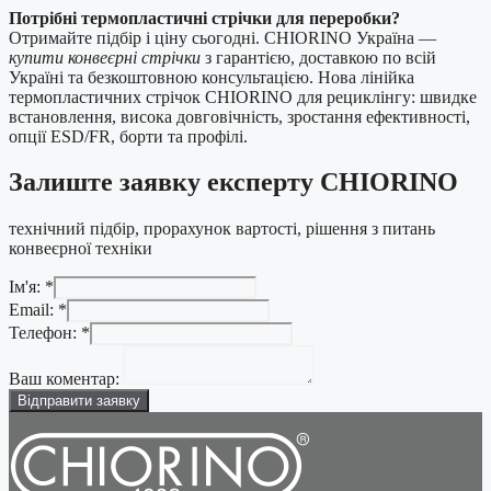
Потрібні термопластичні стрічки для переробки?
Отримайте підбір і ціну сьогодні. CHIORINO Україна —
купити конвеєрні стрічки
з гарантією, доставкою по всій
Україні та безкоштовною консультацією. Нова лінійка
термопластичних стрічок CHIORINO для рециклінгу: швидке
встановлення, висока довговічність, зростання ефективності,
опції ESD/FR, борти та профілі.
Залиште заявку експерту CHIORINO
технічний підбір, прорахунок вартості, рішення з питань
конвеєрної техніки
Ім'я:
*
Email:
*
Телефон:
*
Ім'я:
коментар:
Ваш коментар:
Ваш
Відправити заявку