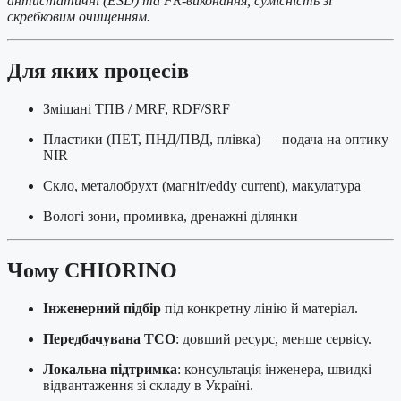
антистатичні (ESD) та FR-виконання, сумісність зі
скребковим очищенням.
Для яких процесів
Змішані ТПВ / MRF, RDF/SRF
Пластики (ПЕТ, ПНД/ПВД, плівка) — подача на оптику
NIR
Скло, металобрухт (магніт/eddy current), макулатура
Вологі зони, промивка, дренажні ділянки
Чому CHIORINO
Інженерний підбір
під конкретну лінію й матеріал.
Передбачувана TCO
: довший ресурс, менше сервісу.
Локальна підтримка
: консультація інженера, швидкі
відвантаження зі складу в Україні.