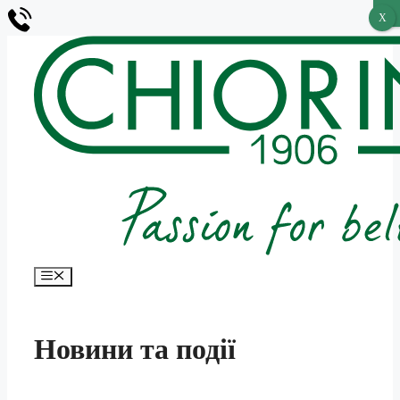
X
X
Перейти
до
вмісту
Меню
Новини та події